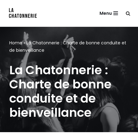
Menu
Aller
au
contenu
Home
»
La Chatonnerie : Charte de bonne conduite et
de bienveillance
La Chatonnerie :
Charte de bonne
conduite et de
bienveillance