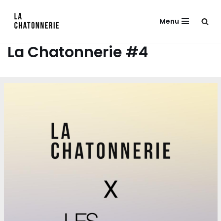
Menu
Aller
au
La Chatonnerie #4
contenu