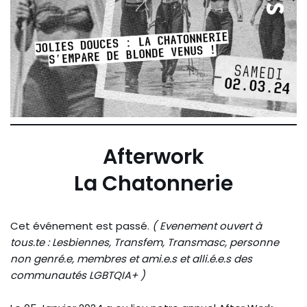
Afterwork
La Chatonnerie
Cet événement est passé.
( Evenement ouvert à
tous.te : Lesbiennes, Transfem, Transmasc, personne
non genré.e, membres et ami.e.s et alli.é.e.s des
communautés LGBTQIA+ )