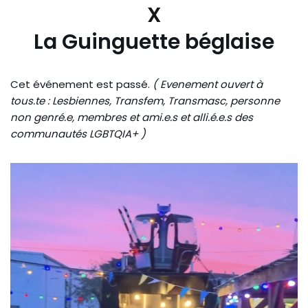
X
La Guinguette béglaise
Cet événement est passé.
( Evenement ouvert à
tous.te : Lesbiennes, Transfem, Transmasc, personne
non genré.e, membres et ami.e.s et alli.é.e.s des
communautés LGBTQIA+ )