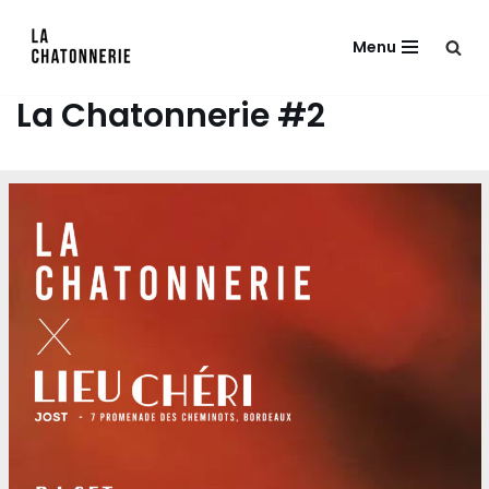
Menu
Aller
au
La Chatonnerie #2
contenu