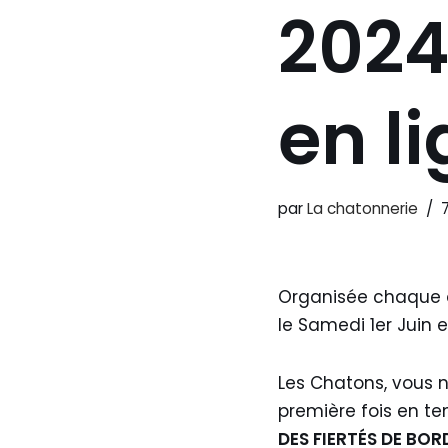
2024
en l
par
La chatonnerie
7
Organisée chaque 
le Samedi 1er Juin 
Les Chatons, vous 
première fois en te
DES FIERT
É
S DE BO