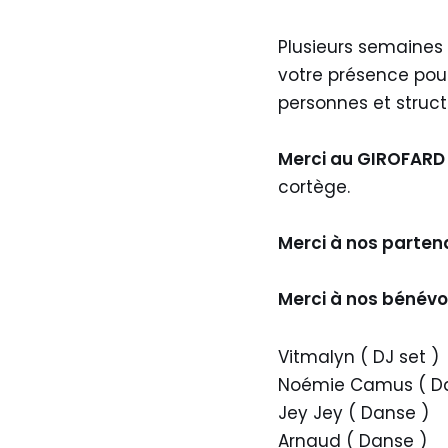
Plusieurs semaines
votre présence pour 
personnes et struc
Merci au GIROFAR
cortège.
Merci à nos partena
Merci à nos bénévol
Vitmalyn ( DJ set )
Noémie Camus ( D
Jey Jey ( Danse )
Arnaud ( Danse )