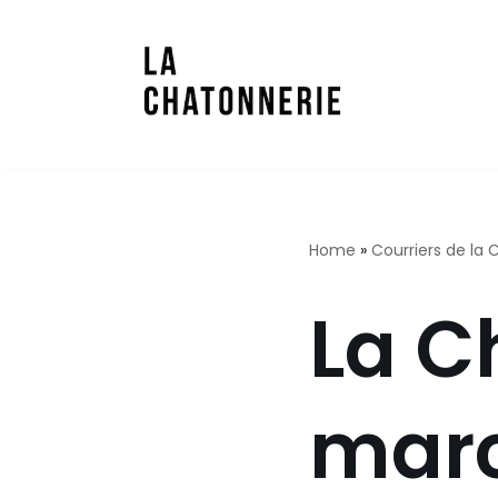
Aller
au
contenu
Home
»
Courriers de la
La C
marc