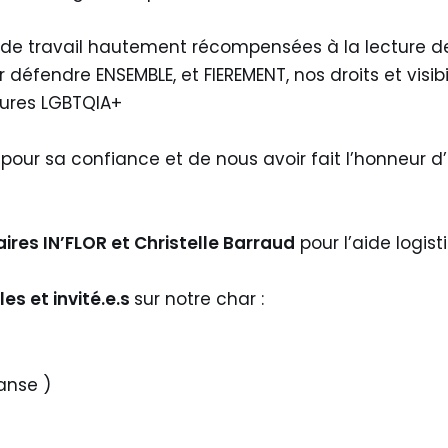
 de travail hautement récompensées à la lecture de
défendre ENSEMBLE, et FIEREMENT, nos droits et visibil
tures LGBTQIA+
D
pour sa confiance et de nous avoir fait l’honneur d
ires IN’FLOR et Christelle Barraud
pour l’aide logis
es et invité.e.s
sur notre char :
anse )