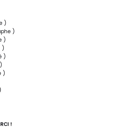
e )
aphe )
 )
 )
é )
)
 )
)
)
RCI !